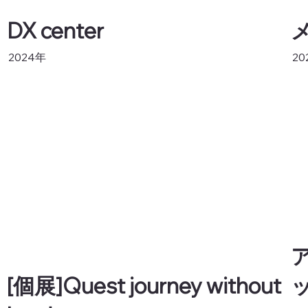
DX center
2024年
20
ア
[個展]Quest journey without