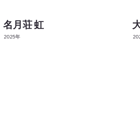
名月荘 虹
2025年
20