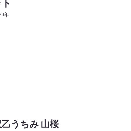
ット
23年
沢乙うちみ 山桜