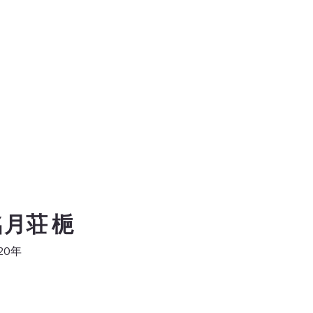
名月荘 梔
20年