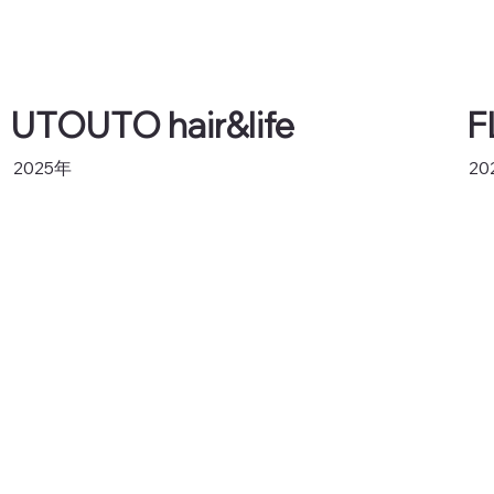
UTOUTO hair&life
F
2025年
20