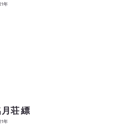
21年
名月荘 縹
21年