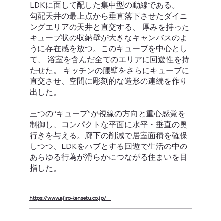
LDKに面して配した集中型の動線である。
勾配天井の最上点から垂直落下させたダイニ
ングエリアの天井と直交する、 厚みを持った
キューブ状の収納壁が大きなキャンバスのよ
うに存在感を放つ。このキューブを中心とし
て、 浴室を含んだ全てのエリアに回遊性を持
たせた。 キッチンの腰壁をさらにキューブに
直交させ、空間に彫刻的な造形の連続を作り
出した。
三つの“キューブ”が視線の方向と重心感覚を
制御し、コンパクトな平面に水平・垂直の奥
行きを与える。廊下の削減で居室面積を確保
しつつ、LDKをハブとする回遊で生活の中の
あらゆる行為が滑らかにつながる住まいを目
指した。
https://www.ajiro-kensetu.co.jp/