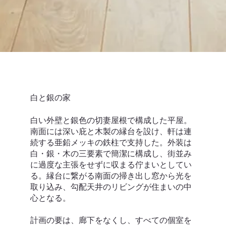
白と銀の家
白い外壁と銀色の切妻屋根で構成した平屋。
南面には深い庇と木製の縁台を設け、軒は連
続する亜鉛メッキの鉄柱で支持した。外装は
白・銀・木の三要素で簡潔に構成し、街並み
に過度な主張をせずに収まる佇まいとしてい
る。縁台に繋がる南面の掃き出し窓から光を
取り込み、勾配天井のリビングが住まいの中
心となる。
計画の要は、廊下をなくし、すべての個室を